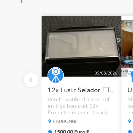
05/08/2026
12x Lustr Selador ETC Led 7x colors filtres
Vends matériel associatif
Ma
en très bon état 12x
co
Projecteurs avec deux jeux
en
de filtre filtre Lustr Selador
ca
EAUBONNE
(7x color) Colour Mixing
bl
system – seven colour
1500.00 Euro €
Cf