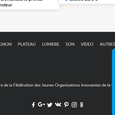
cupérer à Ivry-sur-Seine
ndeur
passe pas sur l’annonc
4) jusqu'à ce vendredi 7
ût (matin) inclus. Pric et
dalités à définir
semble.
IGNON
PLATEAU
LUMIERE
SON
VIDEO
AUTRE
de la Fédération des Jeunes Organisations Innovantes de la Cu