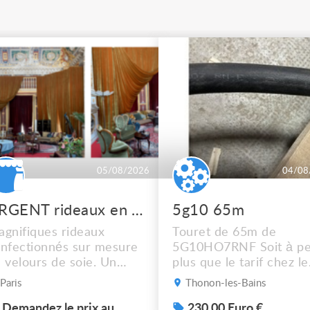
05/08/2026
04/08
URGENT rideaux en velours de soie
5g10 65m
gnifiques rideaux
Touret de 65m de
nfectionnés sur mesure
5G10HO7RNF Soit à pe
 velours de soie. Un
plus que le tarif chez le
dre de scène rouge, un
récupérateur Mais
Paris
Thonon-les-Bains
eu + des rideaux isolés.
dépêchez vous !! Photo
 dossier en photos. À
Demandez le prix au
sup sur demande ça ne
230.00 Euro €