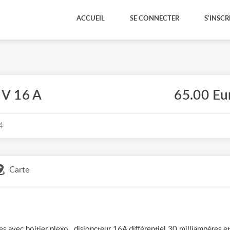
ACCUEIL
SE CONNECTER
S'INSCR
V 16 A
65.00 Eu
4
Carte
avec boitier plexo , disjoncteur 16A différentiel 30 milliampères et