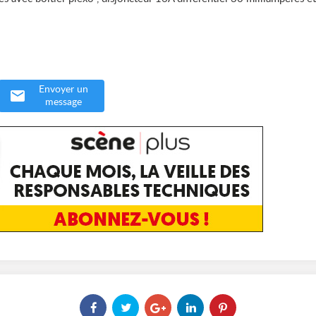
Envoyer un
message