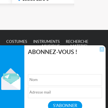
e
S
COSTUMES
INSTRUMENTS
RECHERCHE
MUSIQUE
MATERIEL
X
ABONNEZ-VOUS !
Inscrivez-vous pour recevoir les dernières
annonces, mises à jour et offres spéciales
directement dans votre boîte de réception.
lture et de l'Entertainment
Qui sommes nous ?
|
Médias
|
Newsletter
|
CGU
|
Politique de confidentialité
|
Partenaires
|
Mentions légales
|
Contact