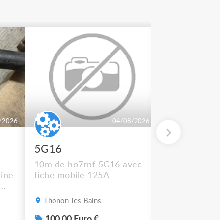
/2026
04/08/2026
5G16
2 BT 500
10m de ho7rnf 5G16 avec
En état de m
ine
fiche mobile 125A
Thonon-les-Bains
Thonon-les-B
s
100.00 Euro €
50.00 Euro