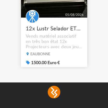
05/08/2026
12x Lustr Selador ETC Led 7x colors filtres
Vends matériel associatif
en très bon état 12x
Projecteurs avec deux jeux
de filtre filtre Lustr Selador
EAUBONNE
(7x color) Colour Mixing
system – seven colour
1500.00 Euro €
LEDs providing the
broadest colour spectrum
in any LED fixture
Incandescent-quality light
with low power
consumption The
permanence of a 50,000-
hour...