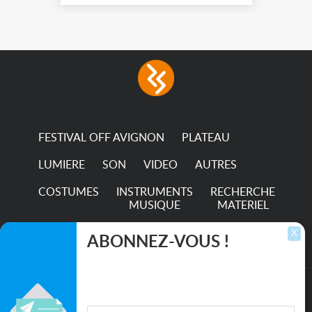
13012.
FESTIVAL OFF AVIGNON
PLATEAU
LUMIERE
SON
VIDEO
AUTRES
COSTUMES
INSTRUMENTS
RECHERCHE
MUSIQUE
MATERIEL
TRANSPORTS
X
ABONNEZ-VOUS !
Inscrivez-vous pour recevoir les dernières
annonces, mises à jour et offres spéciales
directement dans votre boîte de réception.
©2026. All rights reserved recupscene.com