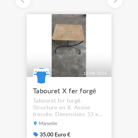
10/08/2026
Tabouret X fer forgé
Tabouret fer forgé.
Structure en X. Assise
tressée. Dimensions 53 x
44 cm. Hauteur assise :
Marseille
41,5 cm Solide et stable. A
récupérer à Marseille
35.00 Euro €