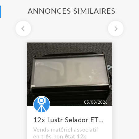
ANNONCES SIMILAIRES
05/08/2026
12x Lustr Selador ETC Led 7x colors filtres
Vends matériel associatif
en très bon état 12x