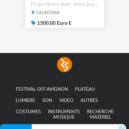
Projecteurs avec deux jeux
de filtre filtre Lustr Selador
EAUBONNE
(7x color) Colour Mixing
system – seven colour
1500.00 Euro €
LEDs providing the
broadest colour spectrum
in any LED fixture
Incandescent-quality light
with low power
consumption The
permanence of a 50,000-
hour...
FESTIVAL OFF AVIGNON
PLATEAU
LUMIERE
SON
VIDEO
AUTRES
COSTUMES
INSTRUMENTS
RECHERCHE
MUSIQUE
MATERIEL
TRANSPORTS
X