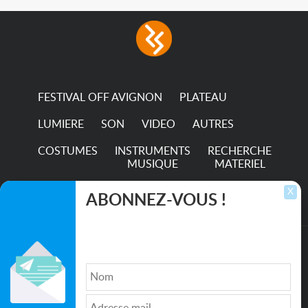
FESTIVAL OFF AVIGNON
PLATEAU
LUMIERE
SON
VIDEO
AUTRES
COSTUMES
INSTRUMENTS
RECHERCHE
MUSIQUE
MATERIEL
TRANSPORTS
X
ABONNEZ-VOUS !
Inscrivez-vous pour recevoir les dernières
annonces, mises à jour et offres spéciales
directement dans votre boîte de réception.
©2026. All rights reserved recupscene.com