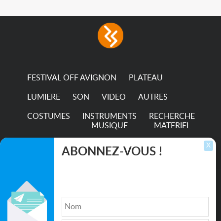
FESTIVAL OFF AVIGNON
PLATEAU
LUMIERE
SON
VIDEO
AUTRES
COSTUMES
INSTRUMENTS
RECHERCHE
MUSIQUE
MATERIEL
TRANSPORTS
X
ABONNEZ-VOUS !
Inscrivez-vous pour recevoir les dernières
annonces, mises à jour et offres spéciales
directement dans votre boîte de réception.
©2026. All rights reserved recupscene.com