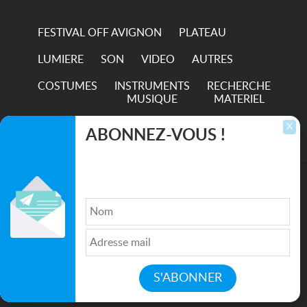
hour...
FESTIVAL OFF AVIGNON
PLATEAU
LUMIERE
SON
VIDEO
AUTRES
COSTUMES
INSTRUMENTS
RECHERCHE
MUSIQUE
MATERIEL
TRANSPORTS
X
ABONNEZ-VOUS !
Inscrivez-vous pour recevoir les dernières
annonces, mises à jour et offres spéciales
directement dans votre boîte de réception.
©2026. All rights reserved recupscene.com
Qui sommes nous ?
|
Médias
|
Newsletter
|
CGU
|
Politique de confidentialité
|
Partenaires
|
Mentions légales
|
Contact