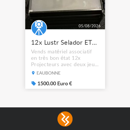
05/08/2026
12x Lustr Selador ETC Led 7x colors filtres
Vends matériel associatif
en très bon état 12x
Projecteurs avec deux jeux
de filtre filtre Lustr Selador
EAUBONNE
(7x color) Colour Mixing
system – seven colour
1500.00 Euro €
LEDs providing the
broadest colour spectrum
in any LED fixture
Incandescent-quality light
with low power
consumption The
permanence of a 50,000-