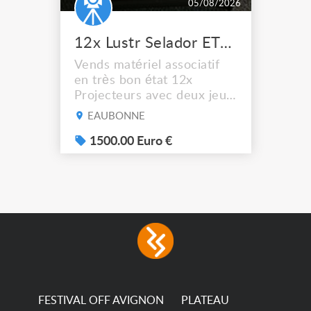
05/08/2026
12x Lustr Selador ETC Led 7x colors filtres
Vends matériel associatif
en très bon état 12x
Projecteurs avec deux jeux
de filtre filtre Lustr Selador
EAUBONNE
(7x color) Colour Mixing
system – seven colour
1500.00 Euro €
LEDs providing the
broadest colour spectrum
in any LED fixture
Incandescent-quality light
with low power
consumption The
permanence of a 50,000-
hour...
FESTIVAL OFF AVIGNON
PLATEAU