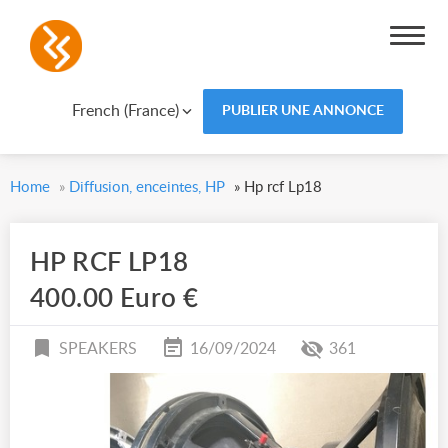
French (France)
PUBLIER UNE ANNONCE
Home
»
Diffusion, enceintes, HP
»
Hp rcf Lp18
HP RCF LP18
400.00 Euro €
SPEAKERS
16/09/2024
361