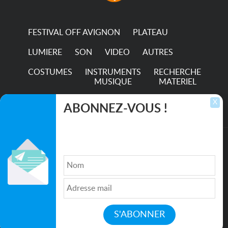
FESTIVAL OFF AVIGNON
PLATEAU
LUMIERE
SON
VIDEO
AUTRES
COSTUMES
INSTRUMENTS
RECHERCHE
MUSIQUE
MATERIEL
TRANSPORTS
X
ABONNEZ-VOUS !
Inscrivez-vous pour recevoir les dernières
annonces, mises à jour et offres spéciales
directement dans votre boîte de réception.
©2026. All rights reserved recupscene.com
Qui sommes nous ?
|
Médias
|
Newsletter
|
CGU
|
Politique de confidentialité
|
Partenaires
|
Mentions légales
|
Contact