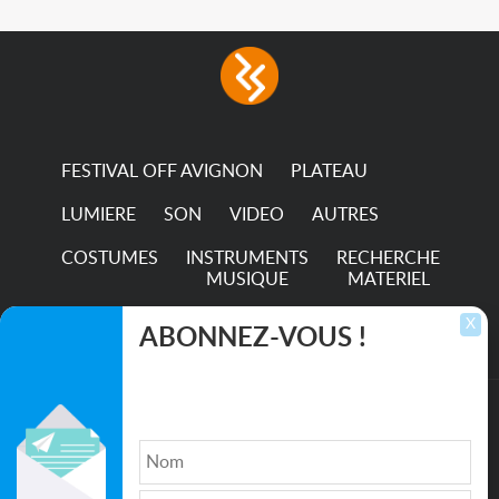
FESTIVAL OFF AVIGNON
PLATEAU
LUMIERE
SON
VIDEO
AUTRES
COSTUMES
INSTRUMENTS
RECHERCHE
MUSIQUE
MATERIEL
TRANSPORTS
X
ABONNEZ-VOUS !
Inscrivez-vous pour recevoir les dernières
annonces, mises à jour et offres spéciales
directement dans votre boîte de réception.
©2026. All rights reserved recupscene.com