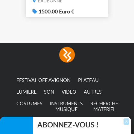
EAUBONNE
(7x color) Colour Mixing
system – seven colour
1500.00 Euro €
LEDs providing the
broadest colour spectrum
in any LED fixture
Incandescent-quality light
with low power
consumption The
permanence of a 50,000-
hour...
FESTIVAL OFF AVIGNON
PLATEAU
LUMIERE
SON
VIDEO
AUTRES
COSTUMES
INSTRUMENTS
RECHERCHE
MUSIQUE
MATERIEL
TRANSPORTS
X
ABONNEZ-VOUS !