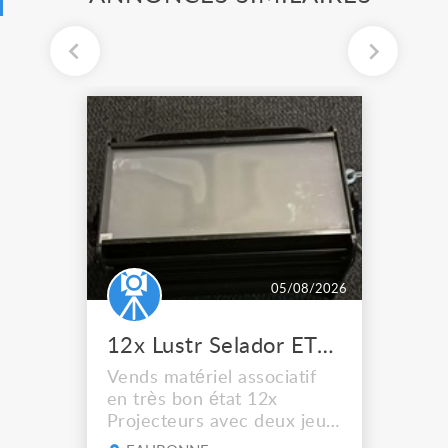
05/08/2026
12x Lustr Selador ETC Led 7x colors filtres
Vends matériel associatif
en très bon état 12x
Projecteurs avec deux jeux
de filtre filtre Lustr Selador