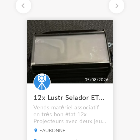
05/08/2026
12x Lustr Selador ETC Led 7x colors filtres
Vends matériel associatif
en très bon état 12x
Projecteurs avec deux jeux
de filtre filtre Lustr Selador
EAUBONNE
(7x color) Colour Mixing