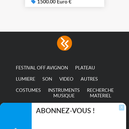
system – seven colour
1500.00 Euro €
LEDs providing the
broadest colour spectrum
in any LED fixture
Incandescent-quality light
with low power
consumption The
permanence of a 50,000-
hour...
FESTIVAL OFF AVIGNON
PLATEAU
LUMIERE
SON
VIDEO
AUTRES
COSTUMES
INSTRUMENTS
RECHERCHE
MUSIQUE
MATERIEL
TRANSPORTS
X
ABONNEZ-VOUS !
Inscrivez-vous pour recevoir les dernières
annonces, mises à jour et offres spéciales