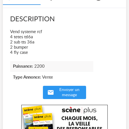
DESCRIPTION
Vend systeme rcf
4 tetes ttl6a
2 sub tts 36a
2 bumper
4 fly case
Puissance:
2200
Type Annonce:
Vente
Envoyer un
message