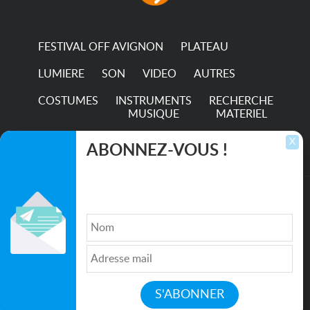
FESTIVAL OFF AVIGNON
PLATEAU
LUMIERE
SON
VIDEO
AUTRES
COSTUMES
INSTRUMENTS
RECHERCHE
MUSIQUE
MATERIEL
TRANSPORTS
X
ABONNEZ-VOUS !
Inscrivez-vous pour recevoir les dernières
annonces, mises à jour et offres spéciales
directement dans votre boîte de réception.
©2026. All rights reserved recupscene.com
Qui sommes nous ?
|
Médias
|
Newsletter
|
CGU
|
Politique de confidentialité
|
Partenaires
|
Mentions légales
|
Contact