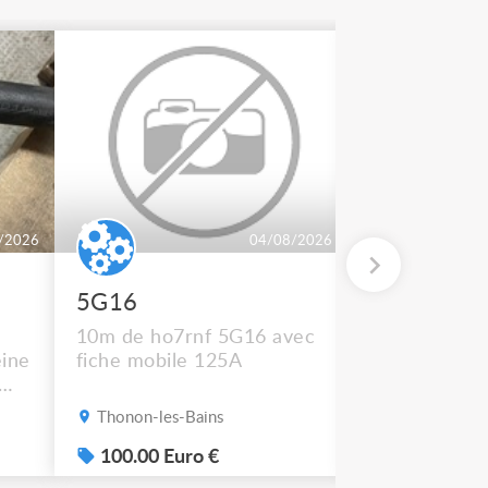
/2026
04/08/2026
5G16
2 BT 500
10m de ho7rnf 5G16 avec
En état de m
ine
fiche mobile 125A
Thonon-les-Bains
Thonon-les-B
s
100.00 Euro €
50.00 Euro
e