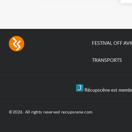
broadest colour spectrum
(9
in any LED fixture
ao
Incandescent-quality light
mo
with low power
en
consumption The
permanence of a 50,000-
hour...
FESTIVAL OFF AV
TRANSPORTS
Récupscène est membre 
©2026. All rights reserved recupscene.com