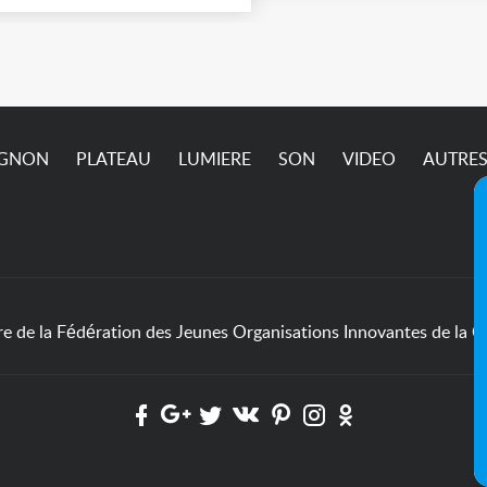
4) jusqu'à ce vendredi 7
ût (matin) inclus. Pric et
dalités à définir
semble.
IGNON
PLATEAU
LUMIERE
SON
VIDEO
AUTRE
de la Fédération des Jeunes Organisations Innovantes de la Cu