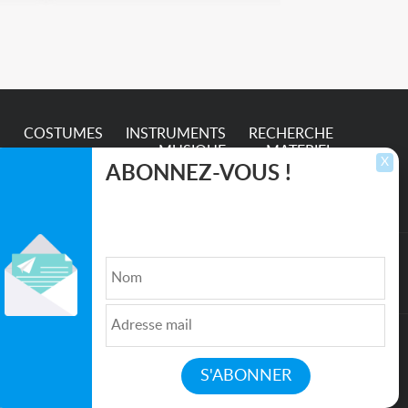
S
COSTUMES
INSTRUMENTS
RECHERCHE
MUSIQUE
MATERIEL
X
ABONNEZ-VOUS !
Inscrivez-vous pour recevoir les dernières
annonces, mises à jour et offres spéciales
directement dans votre boîte de réception.
lture et de l'Entertainment
Qui sommes nous ?
|
Médias
|
Newsletter
|
CGU
|
Politique de confidentialité
|
Partenaires
|
Mentions légales
|
Contact