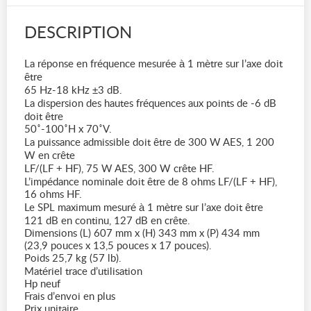
DESCRIPTION
La réponse en fréquence mesurée à 1 mètre sur l’axe doit
être
65 Hz-18 kHz ±3 dB.
La dispersion des hautes fréquences aux points de -6 dB
doit être
50˚-100˚H x 70˚V.
La puissance admissible doit être de 300 W AES, 1 200
W en crête
LF/(LF + HF), 75 W AES, 300 W crête HF.
L’impédance nominale doit être de 8 ohms LF/(LF + HF),
16 ohms HF.
Le SPL maximum mesuré à 1 mètre sur l’axe doit être
121 dB en continu, 127 dB en crête.
Dimensions (L) 607 mm x (H) 343 mm x (P) 434 mm
(23,9 pouces x 13,5 pouces x 17 pouces).
Poids 25,7 kg (57 lb).
Matériel trace d’utilisation
Hp neuf
Frais d’envoi en plus
Prix unitaire