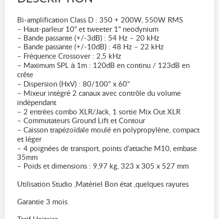
Bi-amplification Class D : 350 + 200W, 550W RMS
– Haut-parleur 10″ et tweeter 1″ neodynium
– Bande passante (+/-3dB) : 54 Hz – 20 kHz
– Bande passante (+/-10dB) : 48 Hz – 22 kHz
– Fréquence Crossover : 2,5 kHz
– Maximum SPL à 1m : 120dB en continu / 123dB en
crête
– Dispersion (HxV) : 80/100° x 60°
– Mixeur intégré 2 canaux avec contrôle du volume
indépendant
– 2 entrées combo XLR/Jack, 1 sortie Mix Out XLR
– Commutateurs Ground Lift et Contour
– Caisson trapézoïdale moulé en polypropylène, compact
et léger
– 4 poignées de transport, points d’attache M10, embase
35mm
– Poids et dimensions : 9,97 kg, 323 x 305 x 527 mm
Utilisation Studio ,Matériel Bon état ,quelques rayures
Garantie 3 mois