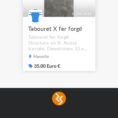
10/08/2026
Tabouret X fer forgé
Tabouret fer forgé.
Structure en X. Assise
tressée. Dimensions 53 x
44 cm. Hauteur assise :
Marseille
41,5 cm Solide et stable. A
récupérer à Marseille
35.00 Euro €
13012.