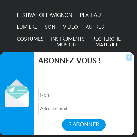
FESTIVAL OFF AVIGNON
PLATEAU
LUMIERE
SON
VIDEO
AUTRES
COSTUMES
INSTRUMENTS
RECHERCHE
MUSIQUE
MATERIEL
TRANSPORTS
X
ABONNEZ-VOUS !
Inscrivez-vous pour recevoir les dernières
annonces, mises à jour et offres spéciales
directement dans votre boîte de réception.
©2026. All rights reserved recupscene.com
Qui sommes nous ?
|
Médias
|
Newsletter
|
CGU
|
Politique de confidentialité
|
Partenaires
|
Mentions légales
|
Contact