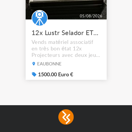
05/08/2026
12x Lustr Selador ETC Led 7x colors filtres
Vends matériel associatif
en très bon état 12x
Projecteurs avec deux jeux
de filtre filtre Lustr Selador
EAUBONNE
(7x color) Colour Mixing
system – seven colour
1500.00 Euro €
LEDs providing the
broadest colour spectrum
in any LED fixture
Incandescent-quality light
with low power
consumption The
permanence of a 50,000-
hour...