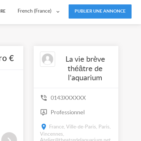
French (France)
PUBLIER UNE ANNONCE
IRE
ro €
La vie brève
théâtre de
l'aquarium
0143XXXXXX
Professionnel
France, Ville-de-Paris, Paris,
Vincennes,
Atelier@theatredelaquarium.net