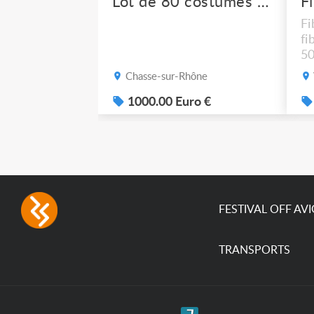
Lot de 80 costumes de scène pro
F
Fi
fi
50
po
Chasse-sur-Rhône
1000.00 Euro €
FESTIVAL OFF AV
TRANSPORTS