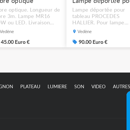
ibre optique
bre optique. Longueur de
Lampe déportée pour
bre 3m. Lampe MR16
tableau PROCEDES
W ou LED. Livraison
HALLIER. Pour lampe
ssible.
MR16 halogène ou LED
Vedène
Vedène
graduable. Livraison
possible. 90€ le lot de 4
45.00 Euro €
90.00 Euro €
IGNON
PLATEAU
LUMIERE
SON
VIDEO
AUTRE