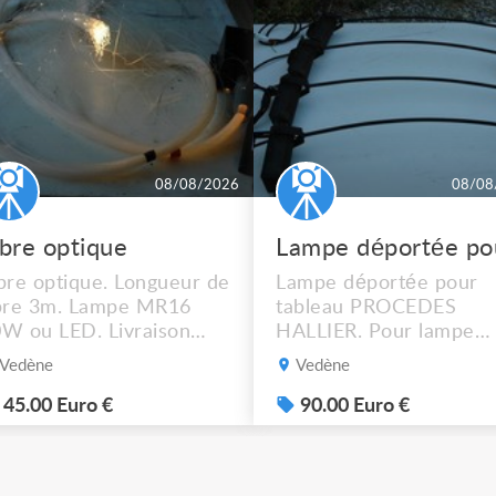
08/08/2026
08/08
ibre optique
bre optique. Longueur de
Lampe déportée pour
bre 3m. Lampe MR16
tableau PROCEDES
W ou LED. Livraison
HALLIER. Pour lampe
ssible.
MR16 halogène ou LED
Vedène
Vedène
graduable. Livraison
possible. 90€ le lot de 4
45.00 Euro €
90.00 Euro €