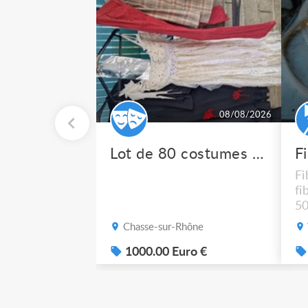
08/08/2026
Lot de 80 costumes de scène pro
F
Fi
fi
50
po
Chasse-sur-Rhône
1000.00 Euro €