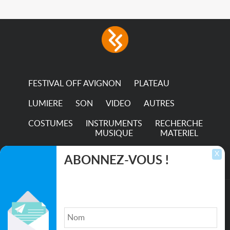
FESTIVAL OFF AVIGNON
PLATEAU
LUMIERE
SON
VIDEO
AUTRES
COSTUMES
INSTRUMENTS
RECHERCHE
MUSIQUE
MATERIEL
TRANSPORTS
X
ABONNEZ-VOUS !
Inscrivez-vous pour recevoir les dernières
annonces, mises à jour et offres spéciales
directement dans votre boîte de réception.
©2026. All rights reserved recupscene.com