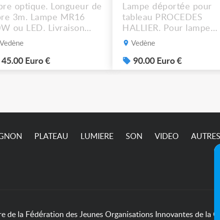
bre optique. Longueur de
Lampe déportée pour
bre 3m. Lampe MR16
tableau PROCEDES
W ou LED. Livraison
HALLIER. Pour lampe
ssible.
MR16 halogène ou LED
Vedène
Vedène
graduable. Livraison
possible. 90€ le lot de 4
45.00 Euro €
90.00 Euro €
IGNON
PLATEAU
LUMIERE
SON
VIDEO
AUTRE
de la Fédération des Jeunes Organisations Innovantes de la Cu