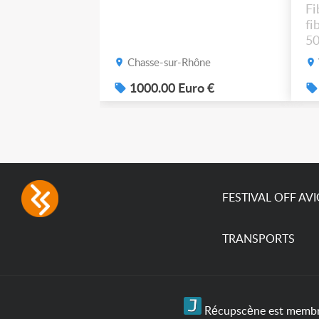
Fi
fi
50
po
Chasse-sur-Rhône
1000.00 Euro €
FESTIVAL OFF AV
TRANSPORTS
Récupscène est membre 