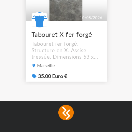
10/08/2026
Tabouret X fer forgé
Tabouret fer forgé.
Structure en X. Assise
tressée. Dimensions 53 x
44 cm. Hauteur assise :
Marseille
41,5 cm Solide et stable. A
récupérer à Marseille
35.00 Euro €
13012.