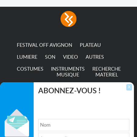
FESTIVAL OFF AVIGNON
PLATEAU
LUMIERE
SON
VIDEO
AUTRES
COSTUMES
INSTRUMENTS
RECHERCHE
MUSIQUE
MATERIEL
TRANSPORTS
X
ABONNEZ-VOUS !
Inscrivez-vous pour recevoir les dernières
annonces, mises à jour et offres spéciales
directement dans votre boîte de réception.
©2026. All rights reserved recupscene.com