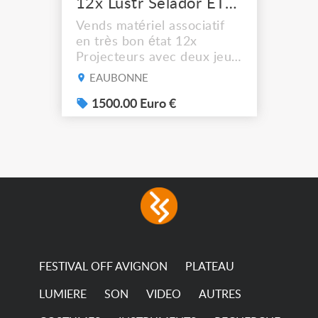
12x Lustr Selador ETC Led 7x colors filtres
Vends matériel associatif
en très bon état 12x
Projecteurs avec deux jeux
de filtre filtre Lustr Selador
EAUBONNE
(7x color) Colour Mixing
system – seven colour
1500.00 Euro €
LEDs providing the
broadest colour spectrum
in any LED fixture
Incandescent-quality light
with low power
consumption The
permanence of a 50,000-
hour...
FESTIVAL OFF AVIGNON
PLATEAU
LUMIERE
SON
VIDEO
AUTRES