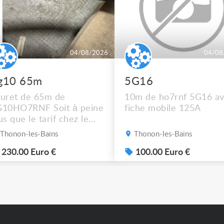
04/08/2026
04/08
g10 65m
5G16
uret de 65m de
10m de ho7rnf 5G16 a
G10HO7RNF Soit à peine
fiche mobile 125A
us que le tarif chez le
cupérateur Mais
Thonon-les-Bains
Thonon-les-Bains
pêchez vous !! Photos
p sur demande ça ne
230.00 Euro €
100.00 Euro €
sse pas sur l’annonce