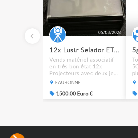
05/08/2026
12x Lustr Selador ETC Led 7x colors filtres
5
Vends matériel associatif
To
en très bon état 12x
5
Projecteurs avec deux jeux
pl
de filtre filtre Lustr Selador
ré
EAUBONNE
(7x color) Colour Mixing
dé
system – seven colour
1500.00 Euro €
su
LEDs providing the
pa
broadest colour spectrum
in any LED fixture
Incandescent-quality light
with low power
consumption The