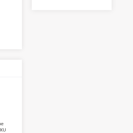
xe
gXU