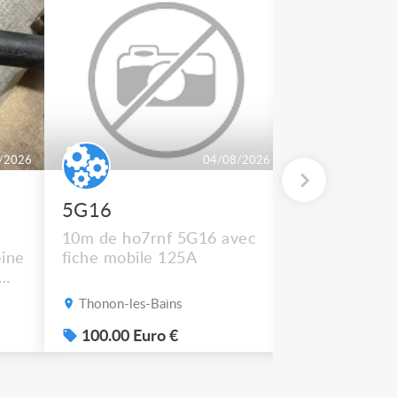
/2026
04/08/2026
5G16
2 BT 500
10m de ho7rnf 5G16 avec
En état de m
ine
fiche mobile 125A
Thonon-les-Bains
Thonon-les-B
s
100.00 Euro €
50.00 Euro
e