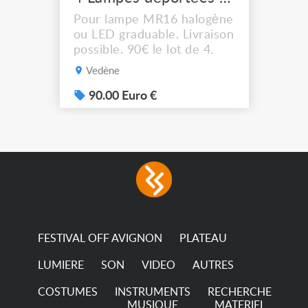
Pour lampe MR16 halogène
ou LED graduable. Livraison
possible. 90€ le lot de 4.
Vedène
90.00 Euro €
FESTIVAL OFF AVIGNON
PLATEAU
LUMIERE
SON
VIDEO
AUTRES
COSTUMES
INSTRUMENTS
RECHERCHE
MUSIQUE
MATERIEL