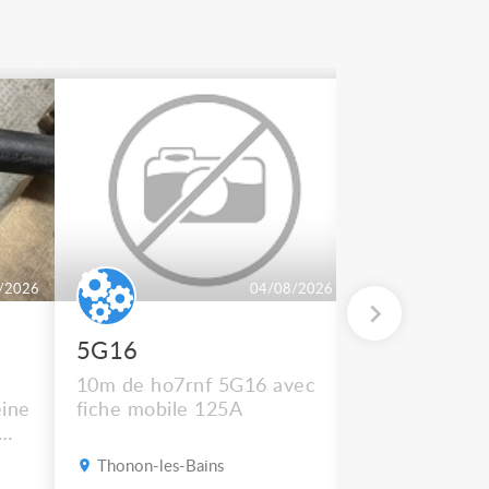
/2026
04/08/2026
5G16
2 BT 500
10m de ho7rnf 5G16 avec
En état de m
ine
fiche mobile 125A
Thonon-les-Bains
Thonon-les-B
s