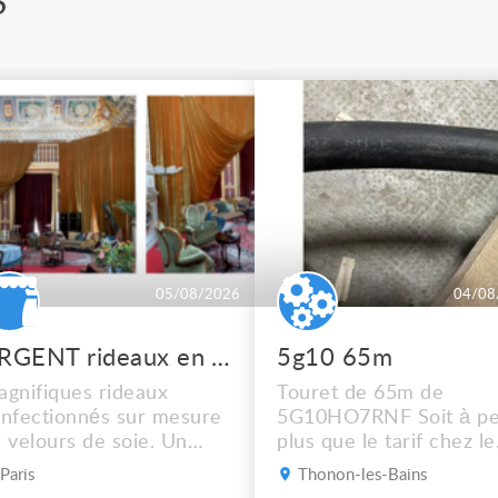
S
05/08/2026
04/08
URGENT rideaux en velours de soie
5g10 65m
gnifiques rideaux
Touret de 65m de
nfectionnés sur mesure
5G10HO7RNF Soit à pe
 velours de soie. Un
plus que le tarif chez le
dre de scène rouge, un
récupérateur Mais
Paris
Thonon-les-Bains
eu + des rideaux isolés.
dépêchez vous !! Photo