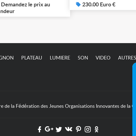
 dossier en photos. À
Demandez le prix au
sup sur demande ça ne
230.00 Euro €
cupérer à Ivry-sur-Seine
ndeur
passe pas sur l’annonc
4) jusqu'à ce vendredi 7
ût (matin) inclus. Pric et
dalités à définir
semble.
IGNON
PLATEAU
LUMIERE
SON
VIDEO
AUTRE
de la Fédération des Jeunes Organisations Innovantes de la Cu