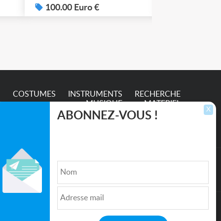
100.00 Euro €
50.00 Euro
e
S
COSTUMES
INSTRUMENTS
RECHERCHE
MUSIQUE
MATERIEL
X
ABONNEZ-VOUS !
Inscrivez-vous pour recevoir les dernières
annonces, mises à jour et offres spéciales
directement dans votre boîte de réception.
lture et de l'Entertainment
Qui sommes nous ?
|
Médias
|
Newsletter
|
CGU
|
Politique de confidentialité
|
Partenaires
|