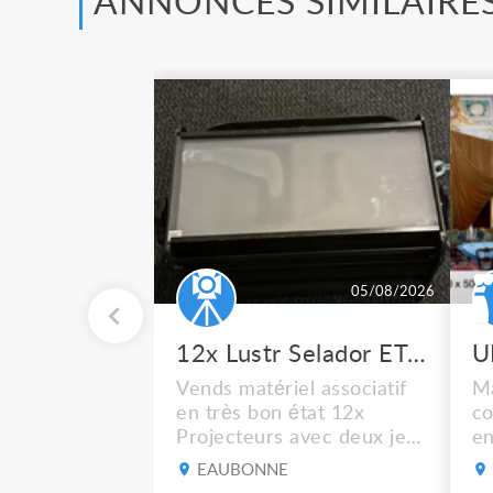
ANNONCES SIMILAIRE
05/08/2026
12x Lustr Selador ETC Led 7x colors filtres
Vends matériel associatif
Ma
en très bon état 12x
co
Projecteurs avec deux jeux
en
de filtre filtre Lustr Selador
ca
EAUBONNE
(7x color) Colour Mixing
bl