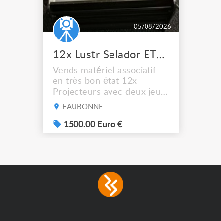
05/08/2026
12x Lustr Selador ETC Led 7x colors filtres
Vends matériel associatif
en très bon état 12x
Projecteurs avec deux jeux
de filtre filtre Lustr Selador
EAUBONNE
(7x color) Colour Mixing
system – seven colour
1500.00 Euro €
LEDs providing the
broadest colour spectrum
in any LED fixture
Incandescent-quality light
with low power
consumption The
permanence of a 50,000-
hour...