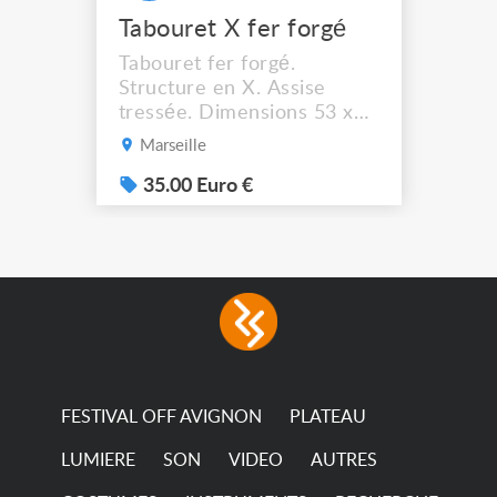
Tabouret X fer forgé
Tabouret fer forgé.
Structure en X. Assise
tressée. Dimensions 53 x
44 cm. Hauteur assise :
Marseille
41,5 cm Solide et stable. A
récupérer à Marseille
35.00 Euro €
13012.
FESTIVAL OFF AVIGNON
PLATEAU
LUMIERE
SON
VIDEO
AUTRES