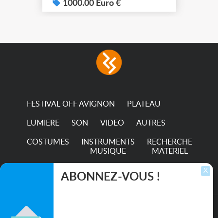
1000.00 Euro €
FESTIVAL OFF AVIGNON
PLATEAU
LUMIERE
SON
VIDEO
AUTRES
COSTUMES
INSTRUMENTS
RECHERCHE
MUSIQUE
MATERIEL
TRANSPORTS
X
ABONNEZ-VOUS !
Inscrivez-vous pour recevoir les dernières
annonces, mises à jour et offres spéciales
directement dans votre boîte de réception.
©2026. All rights reserved recupscene.com