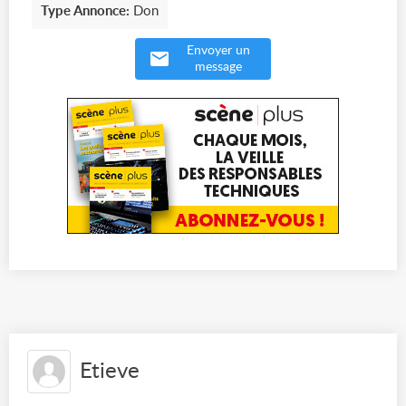
Type Annonce:
Don
Envoyer un
message
Etieve