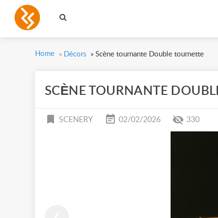
Home
»
Décors
»
Scène tournante Double tournette
SCÈNE TOURNANTE DOUBL
SCENERY
02/02/2026
330