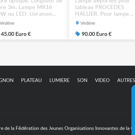
bre optique. Longueur de
Lampe déportée pour
bre 3m. Lampe MR16
tableau PROCEDES
W ou LED. Livraison
HALLIER. Pour lampe
ssible.
MR16 halogène ou LED
Vedène
Vedène
graduable. Livraison
possible. 90€ le lot de 4
45.00 Euro €
90.00 Euro €
IGNON
PLATEAU
LUMIERE
SON
VIDEO
AUTRE
de la Fédération des Jeunes Organisations Innovantes de la Cu