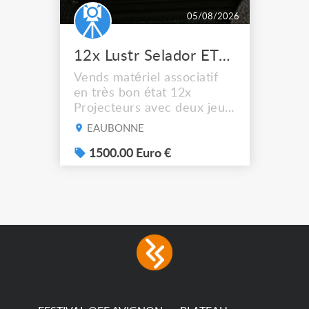
05/08/2026
12x Lustr Selador ETC Led 7x colors filtres
Vends matériel associatif
en très bon état 12x
Projecteurs avec deux jeux
de filtre filtre Lustr Selador
EAUBONNE
(7x color) Colour Mixing
system – seven colour
1500.00 Euro €
LEDs providing the
broadest colour spectrum
in any LED fixture
Incandescent-quality light
with low power
consumption The
permanence of a 50,000-
hour...