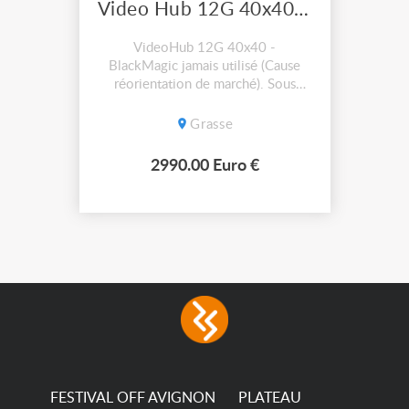
Video Hub 12G 40x40 BlackMagic Design
VideoHub 12G 40x40 -
BlackMagic jamais utilisé (Cause
réorientation de marché). Sous
garantie dans sa boîte d'origine.
C'est un redistributeur de signal
Grasse
vidéo pour une régie audiovisuel. Il
faut ajouter les frais de livraison à
2990.00 Euro €
moins d'un échange en main propre.
FESTIVAL OFF AVIGNON
PLATEAU