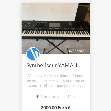
10/08/2021
Synthetiseur YAMAHA GENOS
Vends synthétiseur Yamaha Genos
en excellent état avec son carton et
sa notice. N'a presque jamais servi.
Dompierre-sur-Mer
3000.00 Euro €