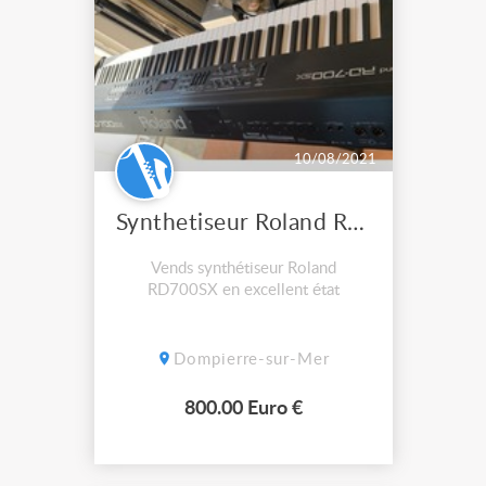
10/08/2021
Synthetiseur Roland RD700SX
Vends synthétiseur Roland
RD700SX en excellent état
Dompierre-sur-Mer
800.00 Euro €