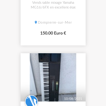
Vends table mixage Yamaha
MG16/6FX en excellent état
Dompierre-sur-Mer
150.00 Euro €
10/08/2021