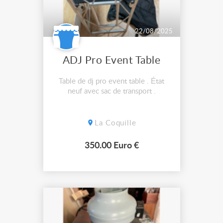
22/08/2025
ADJ Pro Event Table
Table de dj pro event table . État
neuf avec sac de transport .
La Coquille
350.00 Euro €