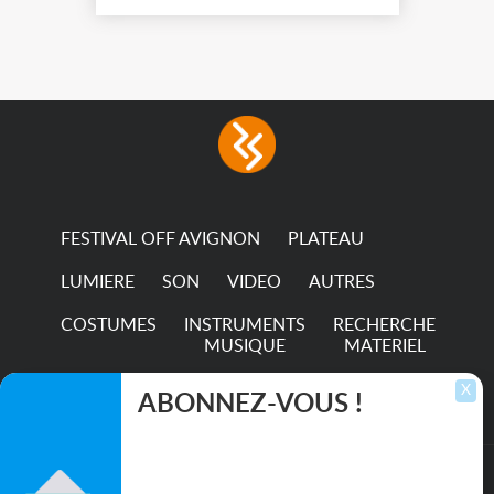
Live....
FESTIVAL OFF AVIGNON
PLATEAU
LUMIERE
SON
VIDEO
AUTRES
COSTUMES
INSTRUMENTS
RECHERCHE
MUSIQUE
MATERIEL
TRANSPORTS
X
ABONNEZ-VOUS !
Inscrivez-vous pour recevoir les dernières
annonces, mises à jour et offres spéciales
directement dans votre boîte de réception.
©2026. All rights reserved recupscene.com