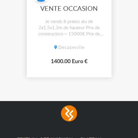
VENTE OCCASION
Je vends 8 pratos alu de
2x1,5x1,3m de hauteur Prix de
construction = 15000€ Prix de
vente en l'état = 1400€ le tout
Decazeville
1400.00 Euro €