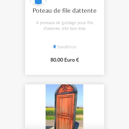
Poteau de file dattente
4 poteaux de guidage pour file
d'attente, très bon état
Sandillon
80.00 Euro €