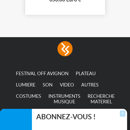
650.00 Euro €
sections et sont montés sur des
roulettes pivotantes. Ces écrans
sont fabr...
FESTIVAL OFF AVIGNON
PLATEAU
LUMIERE
SON
VIDEO
AUTRES
COSTUMES
INSTRUMENTS
RECHERCHE
MUSIQUE
MATERIEL
TRANSPORTS
X
ABONNEZ-VOUS !
Inscrivez-vous pour recevoir les dernières