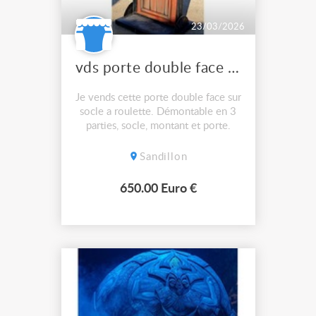
23/03/2026
vds porte double face ouvrante
Je vends cette porte double face sur
socle a roulette. Démontable en 3
parties, socle, montant et porte.
Sandillon
650.00 Euro €