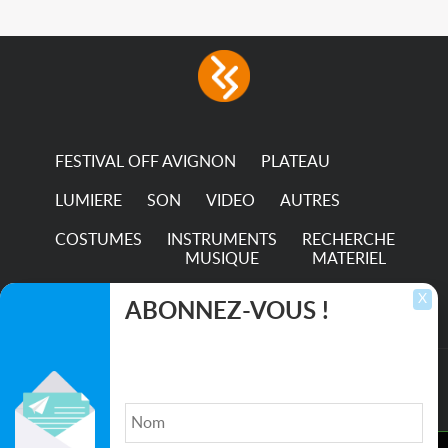
FESTIVAL OFF AVIGNON
PLATEAU
LUMIERE
SON
VIDEO
AUTRES
COSTUMES
INSTRUMENTS
RECHERCHE
MUSIQUE
MATERIEL
TRANSPORTS
X
ABONNEZ-VOUS !
Inscrivez-vous pour recevoir les dernières
annonces, mises à jour et offres spéciales
directement dans votre boîte de réception.
©2026. All rights reserved recupscene.com