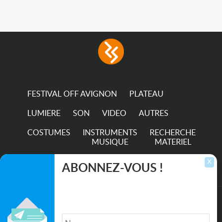
FESTIVAL OFF AVIGNON
PLATEAU
LUMIERE
SON
VIDEO
AUTRES
COSTUMES
INSTRUMENTS
RECHERCHE
MUSIQUE
MATERIEL
TRANSPORTS
X
ABONNEZ-VOUS !
Inscrivez-vous pour recevoir les dernières
annonces, mises à jour et offres spéciales
directement dans votre boîte de réception.
©2026. All rights reserved recupscene.com