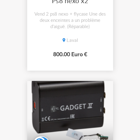
Ps8 nexo x2
Vend 2 ps8 nexo + flycase Une des
deux enceintes a un problème
d'aiguë. (Réparable)
Laval
800.00 Euro €