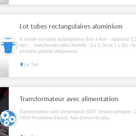
24
Lot tubes rectangulaires aluminium
A vendre lot tubes rectangulaires 8cm x 4cm - épaisseur 
noir : - manchonnés mâle/femelle : 2 x 2,2m et 1 x 2m - f
en mains propres uniquement
Le Teil
23
Transformateur avec alimentation
Transformateur avec alimentation SEET Tension primaire : 
160V Possibilité d'envoi, frais d'envoi en plus