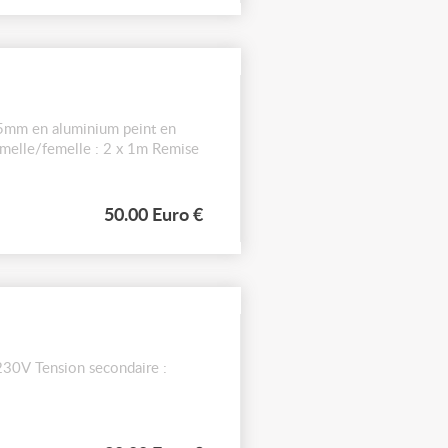
1,5mm en aluminium peint en
emelle/femelle : 2 x 1m Remise
50.00 Euro €
230V Tension secondaire :