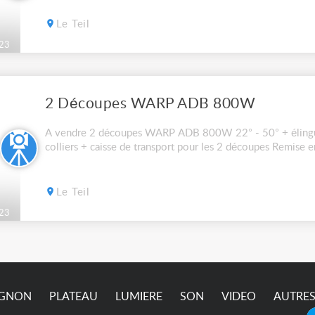
Le Teil
23
2 Découpes WARP ADB 800W
A vendre 2 découpes WARP ADB 800W 22° - 50° + élingues
colliers + caisse de transport pour les 2 découpes Remise
Le Teil
23
IGNON
PLATEAU
LUMIERE
SON
VIDEO
AUTRE