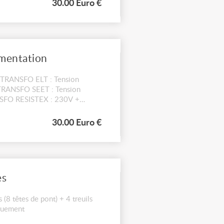
30.00 Euro €
imentation
ER TRANSFO ELT : Tension
 TRANSFO SEET : Tension
NSFO RESISTEX : 230V +
 pl...
30.00 Euro €
es
 (8 têtes de pont) + 4 treuils
quement