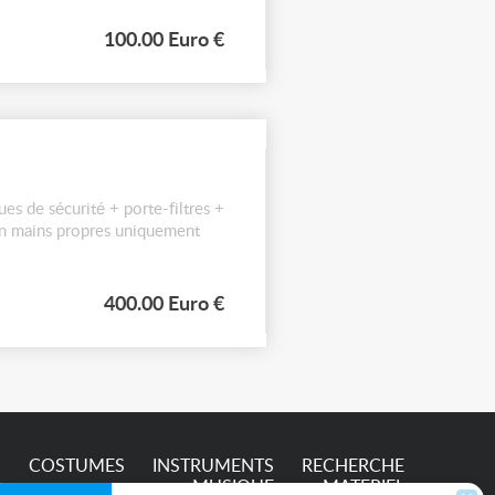
100.00 Euro €
 de sécurité + porte-filtres +
 en mains propres uniquement
400.00 Euro €
S
COSTUMES
INSTRUMENTS
RECHERCHE
MUSIQUE
MATERIEL