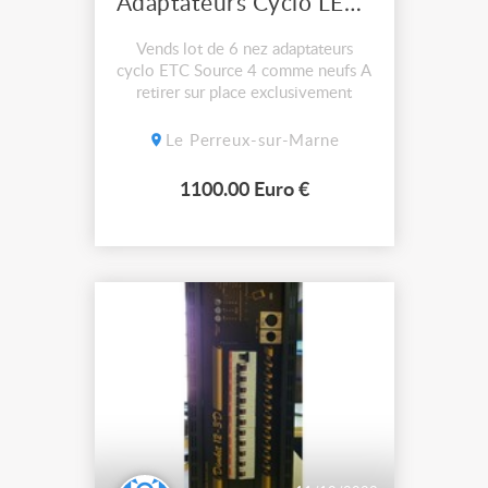
Adaptateurs Cyclo LED ETC Source 4
Vends lot de 6 nez adaptateurs
cyclo ETC Source 4 comme neufs A
retirer sur place exclusivement
Le Perreux-sur-Marne
1100.00 Euro €