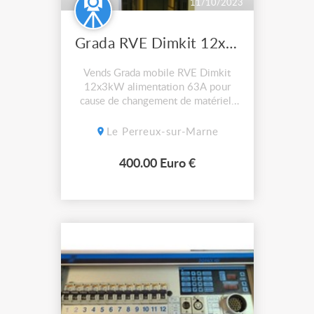
11/10/2023
Grada RVE Dimkit 12x3 alim 63A
Vends Grada mobile RVE Dimkit
12x3kW alimentation 63A pour
cause de changement de matériel.
Fonctionne sans souci
Le Perreux-sur-Marne
400.00 Euro €