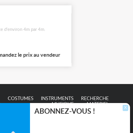
ace d'environ 4m par 4m.
andez le prix au vendeur
S
COSTUMES
INSTRUMENTS
RECHERCHE
MUSIQUE
MATERIEL
X
ABONNEZ-VOUS !
Inscrivez-vous pour recevoir les dernières
annonces, mises à jour et offres spéciales
directement dans votre boîte de réception.