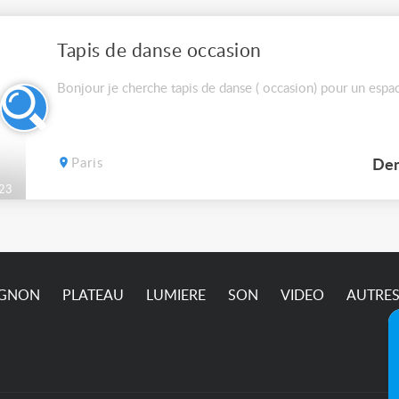
Tapis de danse occasion
Bonjour je cherche tapis de danse ( occasion) pour un esp
Paris
Dem
23
IGNON
PLATEAU
LUMIERE
SON
VIDEO
AUTRE