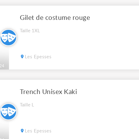
Gilet de costume rouge
Taille 1XL
Les Epesses
24
Trench Unisex Kaki
Taille L
Les Epesses