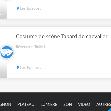
Les Epesses
24
Costume de scène Tabard de chevalier
Réversible, Taille L
Les Epesses
24
IGNON
PLATEAU
LUMIERE
SON
VIDEO
AUTRE