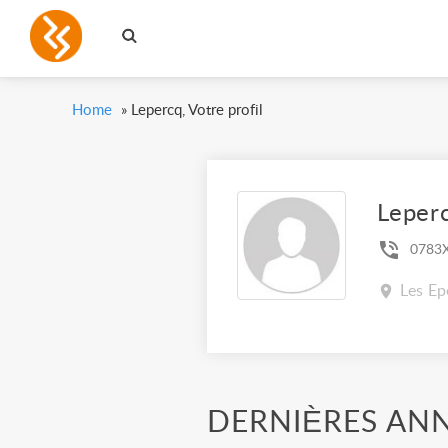
Home
»
Lepercq, Votre profil
Leper
0783
Les Ep
DERNIÈRES AN