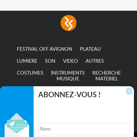
FESTIVAL OFF AVIGNON
PLATEAU
LUMIERE
SON
VIDEO
AUTRES
COSTUMES
INSTRUMENTS
RECHERCHE
MUSIQUE
MATERIEL
TRANSPORTS
X
ABONNEZ-VOUS !
Inscrivez-vous pour recevoir les dernières
annonces, mises à jour et offres spéciales
directement dans votre boîte de réception.
©2026. All rights reserved recupscene.com