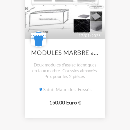
17/01/2025
MODULES MARBRE avec coussins
Deux modules d'assise identiques
en faux marbre. Coussins aimantés.
Prix pour les 2 pièces.
Saint-Maur-des-Fossés
150.00 Euro €