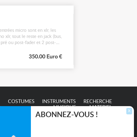
ntrées micro sont en xlr, les
o xlr, tout le reste en jack (bus,
2 pré ou post-fader et 2 post-
350.00 Euro €
S
COSTUMES
INSTRUMENTS
RECHERCHE
MUSIQUE
MATERIEL
X
ABONNEZ-VOUS !
Inscrivez-vous pour recevoir les dernières
annonces, mises à jour et offres spéciales
directement dans votre boîte de réception.