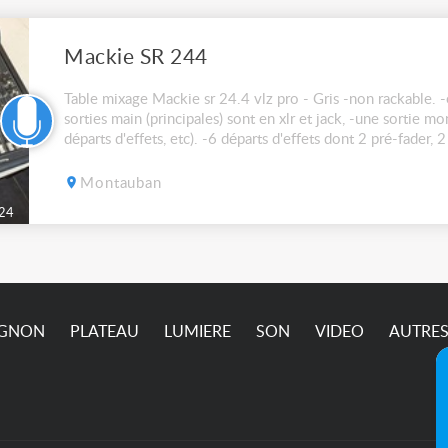
Mackie SR 244
Table mixage Mackie sr 24.4 vlz pro - Gris -non rackable. -e
sorties main (principales) sont en xlr et jack, -une sortie mon
départs d'effets, etc). -6 départs d'effets dont 2 pré-fader, 
fader -1 eq 3 bandes...
Montauban
24
IGNON
PLATEAU
LUMIERE
SON
VIDEO
AUTRE