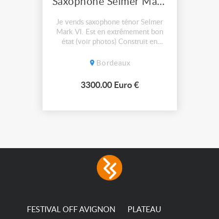
Saxophone Selmer Mark VI
Je vends saxophone ténor Selmer
Mark VI. Est en extrêmement bon
état (voir photos) Construit en
1968
Bordeaux
3300.00 Euro €
FESTIVAL OFF AVIGNON
PLATEAU